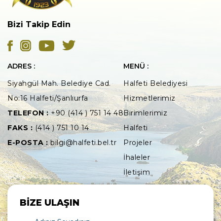
Bizi Takip Edin
ADRES :
MENÜ :
Siyahgül Mah. Belediye Cad.
Halfeti Belediyesi
No:16 Halfeti/Şanlıurfa
Hizmetlerimiz
TELEFON :
+90 (414 ) 751 14 48
Birimlerimiz
FAKS :
(414 ) 751 10 14
Halfeti
E-POSTA :
bilgi@halfeti.bel.tr
Projeler
İhaleler
İletişim
BİZE ULAŞIN