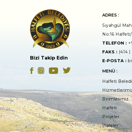
ADRES :
Siyahgül Mah.
No:16 Halfeti/
TELEFON :
+
FAKS :
(414 )
Bizi Takip Edin
E-POSTA :
bi
MENÜ :
Halfeti Beled
Hizmetlerimi
Birimlerimiz
Halfeti
Projeler
İhaleler