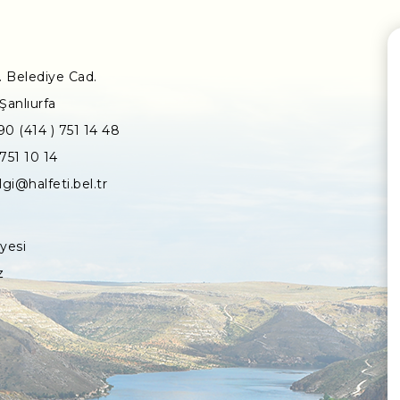
 Belediye Cad.
Şanlıurfa
90 (414 ) 751 14 48
 751 10 14
lgi@halfeti.bel.tr
iyesi
z