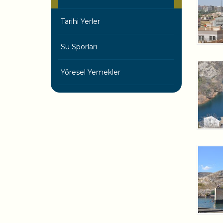
Tarihi Yerler
Su Sporları
Yöresel Yemekler