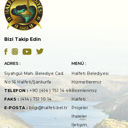
Bizi Takip Edin
ADRES :
MENÜ :
Siyahgül Mah. Belediye Cad.
Halfeti Belediyesi
No:16 Halfeti/Şanlıurfa
Hizmetlerimiz
TELEFON :
+90 (414 ) 751 14 48
Birimlerimiz
FAKS :
(414 ) 751 10 14
Halfeti
E-POSTA :
bilgi@halfeti.bel.tr
Projeler
İhaleler
İletişim