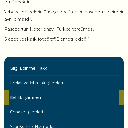
ettirilecektir.
Yabancı belgelerin Türkçe tercümeleri pasaport ile birebir
aynı olmalıdır.
Pasaportun Noter onaylı Türkçe tercümesi.
5 adet vesikalık fotoğraf(Biometrik değil)
Bilgi Edinme Hakkı
Emlak ve İstimlak İşlemleri
Evlilik İşlemleri
Cenaze İşlemleri
Yapı Kontrol Hizmetleri