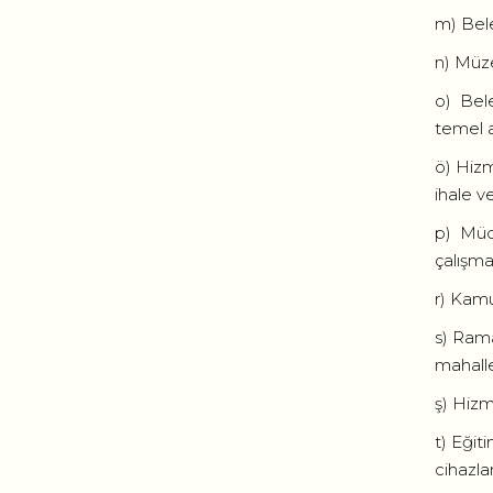
m) Bele
n) Müze
o) Bele
temel a
ö) Hizm
ihale v
p) Müdü
çalışma
r) Kamu
s) Rama
mahalle
ş) Hizm
t) Eğit
cihazl