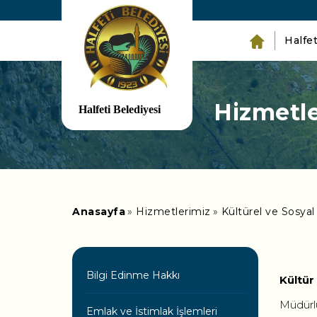
Halfet
Hizmetle
Anasayfa
Hizmetlerimiz
Kültürel ve Sosya
Bilgi Edinme Hakkı
Kültür
Müdürlü
Emlak ve İstimlak İşlemleri