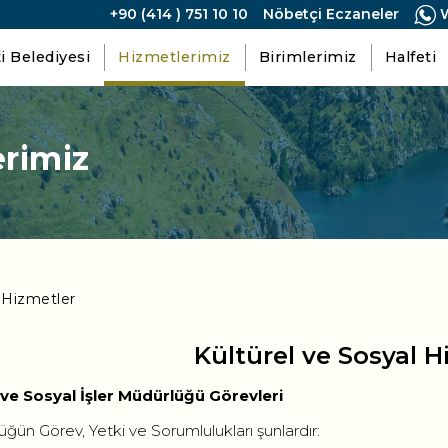
+90 (414 ) 751 10 10
Nöbetçi Eczaneler
W
i Belediyesi
Hizmetlerimiz
Birimlerimiz
Halfeti
rimiz
l Hizmetler
Kültürel ve Sosyal H
 ve Sosyal İşler Müdürlüğü Görevleri
ğün Görev, Yetki ve Sorumlulukları şunlardır: