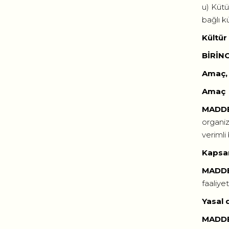
u) Kütü
bağlı k
Kültür
BİRİN
Amaç,
Amaç
MADDE 
organiz
verimli
Kaps
MADDE
faaliye
Yasal
MADD