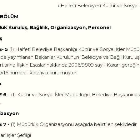
) Şef :
Halfeti Belediyesi Kültür ve Sosyal 
İ BÖLÜM
ük Kuruluş, Bağlılık, Organizasyon, Personel
ş
- 5
(1) Halfeti Belediye Başkanlığı Kültür ve Sosyal İşler Müdür
e yayımlanan Bakanlar Kurulunun ‘Belediye ve Bağlı Kuruluşları
tlarına İlişkin Esaslar hakkında 2006/9809 sayılı Kararı’ gereğin
/16 numaralı kararıyla kurulmuştur.
k
 6 -
(1) Kültür ve Sosyal İşler Müdürlüğü, Belediye Başkanına
.
izasyon
 7 -
(1) Müdürlük Organizasyonu aşağıda belirtilen şekildedir:
ari İşler Şefliği