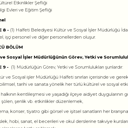
ltürel Etkinlikler Şefliği
lgi Evleri ve Eğitim Şefliği
nel
 8 -
(1) Halfeti Belediyesi Kültür ve Sosyal İşler Müdürlüğü İd
l, işçi personel ve diğer personellerden oluşur.
CÜ BÖLÜM
 ve Sosyal İşler Müdürlüğünün Görev, Yetki ve Sorumluluk
 9 -
(1) Müdürlüğün Görev, Yetki ve Sorumlulukları şunlardır:
r ve Sosyal işler Müdürlüğü Halfeti sınırları içerisinde ve gerekti
 bilimsel, tarihi ve sanata yönelik her türlü kültürel ve sosyal etk
 halkının kentlileşmesi ve yaşadığı ilçeye aidiyet duygularının
l, şölen, şenlik vb. etkinlikler düzenlemek,
ma, konser, tiyatro gibi görsel ve işitsel sanatların her branşına 
ek, hobi, sanat, el becerileri ve okul derslerine takviye kursl