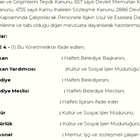
ları ve Girişimlerini Teşvik Kanunu, 657 sayılı Devlet Memurları
anunu, 4735 sayılı Kamu İhaleleri Sözleşme Kanunu, 2886 Devlet
Kapsamında Çalıştırılacak Personele İlişkin Usul Ve Esaslara Da
irilerine ve tabi olduğu diğer mevzuata dayanılarak hazırlanmışt
ar:
 4 -
(1) Bu Yönetmelikte ifade edilen;
 Başkan :
Halfeti Belediye Başkanını,
aşkan Yardımcısı :
Kültür ve Sosyal İşler Müdürlüğü’
 Belediye :
Halfeti Belediyesini,
elediye Meclisi :
Halfeti Belediye Meclisini,
) İlçe :
Halfeti İlçesini ifade eder.
 Müdür :
Kültür ve Sosyal İşler Müdürünü,
 Müdürlük :
Kültür ve Sosyal İşler Müdürlüğünü
 Personel :
Memur, İşçi ve sözleşmeli çalışan