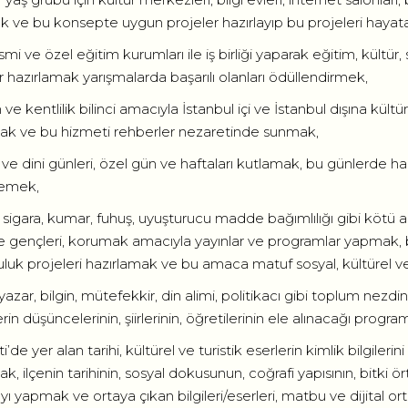
k ve bu konsepte uygun projeler hazırlayıp bu projeleri hayat
i ve özel eğitim kurumları ile iş birliği yaparak eğitim, kültür, 
r hazırlamak yarışmalarda başarılı olanları ödüllendirmek,
h ve kentlilik bilinci amacıyla İstanbul içi ve İstanbul dışına kül
ak ve bu hizmeti rehberler nezaretinde sunmak,
i ve dini günleri, özel gün ve haftaları kutlamak, bu günlerde hal
emek,
l, sigara, kumar, fuhuş, uyuşturucu madde bağımlılığı gibi kötü 
le gençleri, korumak amacıyla yayınlar ve programlar yapmak,
luk projeleri hazırlamak ve bu amaca matuf sosyal, kültürel v
, yazar, bilgin, mütefekkir, din alimi, politikacı gibi toplum nez
rin düşüncelerinin, şiirlerinin, öğretilerinin ele alınacağı prog
ti’de yer alan tarihi, kültürel ve turistik eserlerin kimlik bilgiler
, ilçenin tarihinin, sosyal dokusunun, coğrafi yapısının, bitki ört
yı yapmak ve ortaya çıkan bilgileri/eserleri, matbu ve dijital