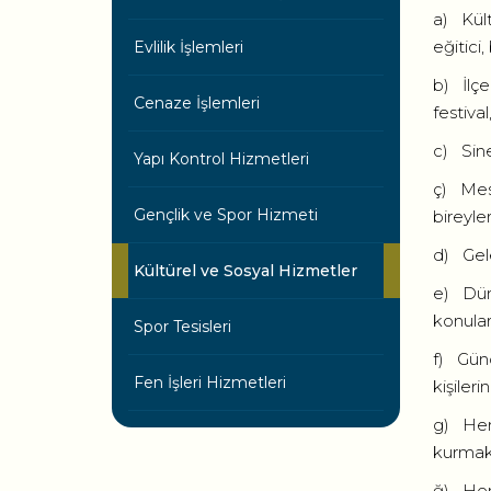
a) Kültü
eğitici,
Evlilik İşlemleri
b) İlçe
Cenaze İşlemleri
festiva
c) Sine
Yapı Kontrol Hizmetleri
ç) Mesl
Gençlik ve Spor Hizmeti
bireyle
d) Gele
Kültürel ve Sosyal Hizmetler
e) Düny
konular
Spor Tesisleri
f) Günd
Fen İşleri Hizmetleri
kişiler
g) Her
kurmak,
ğ) Her 