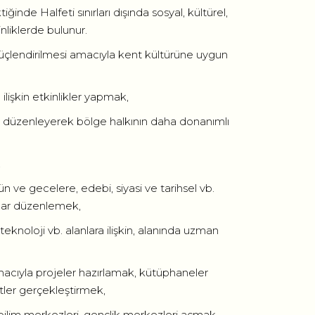
ğinde Halfeti sınırları dışında sosyal, kültürel,
inliklerde bulunur.
 güçlendirilmesi amacıyla kent kültürüne uygun
ilişkin etkinlikler yapmak,
arı düzenleyerek bölge halkının daha donanımlı
,
e gecelere, edebi, siyasi ve tarihsel vb.
mlar düzenlemek,
teknoloji vb. alanlara ilişkin, alanında uzman
cıyla projeler hazırlamak, kütüphaneler
tler gerçekleştirmek,
ı, bilim merkezleri, gençlik merkezleri açmak,