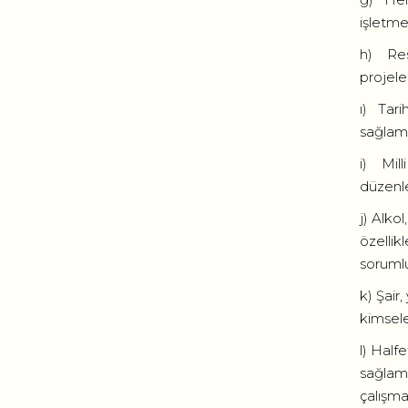
işletme
h) Resm
projele
ı) Tari
sağlam
i) Mill
düzenl
j) Alko
özellik
sorumlu
k) Şair
kimsele
l) Halfe
sağlamak
çalışma