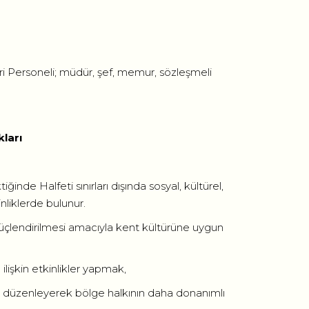
ari Personeli; müdür, şef, memur, sözleşmeli
ları
ğinde Halfeti sınırları dışında sosyal, kültürel,
inliklerde bulunur.
 güçlendirilmesi amacıyla kent kültürüne uygun
ilişkin etkinlikler yapmak,
arı düzenleyerek bölge halkının daha donanımlı