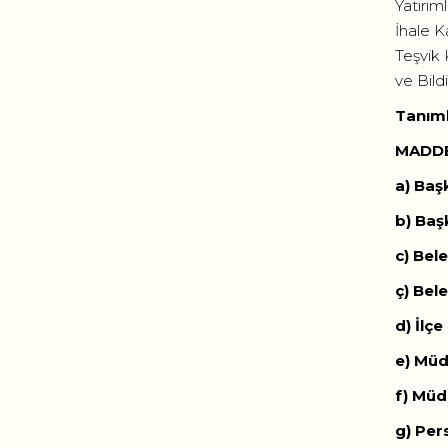
Yatırım
İhale K
Teşvik 
ve Bild
Tanıml
MADDE
a)
b) B
c)
ç) B
d
e)
f)
g)