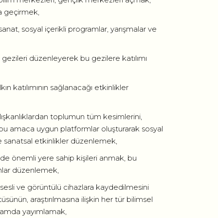
a geçirmek,
sanat, sosyal içerikli programlar, yarışmalar ve
tür gezileri düzenleyerek bu gezilere katılımı
kın katılımının sağlanacağı etkinlikler
alışkanlıklardan toplumun tüm kesimlerini,
 bu amaca uygun platformlar oluşturarak sosyal
e sanatsal etkinlikler düzenlemek,
dinde önemli yere sahip kişileri anmak, bu
ramlar düzenlemek,
ini sesli ve görüntülü cihazlara kaydedilmesini
üsünün, araştırılmasına ilişkin her tür bilimsel
 ortamda yayımlamak,