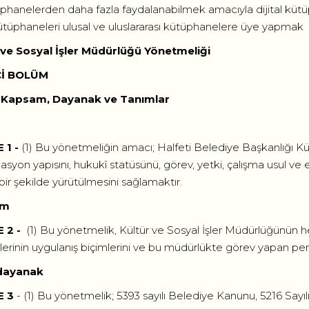
phanelerden daha fazla faydalanabilmek amacıyla dijital küt
ütüphaneleri ulusal ve uluslararası kütüphanelere üye yapmak
 ve Sosyal İşler Müdürlüğü Yönetmeliği
Cİ BOLÜM
 Kapsam, Dayanak ve Tanımlar
1 -
(1) Bu yönetmeliğin amacı; Halfeti Belediye Başkanlığı Kül
asyon yapısını, hukukî statüsünü, görev, yetki, çalışma usul ve e
 bir şekilde yürütülmesini sağlamaktır.
am
 2 -
(1) Bu yönetmelik, Kültür ve Sosyal İşler Müdürlüğünün her t
tlerinin uygulanış biçimlerini ve bu müdürlükte görev yapan pers
 dayanak
E 3
- (1) Bu yönetmelik; 5393 sayılı Belediye Kanunu, 5216 Sayı