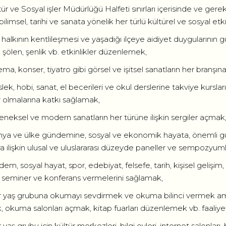
r ve Sosyal işler Müdürlüğü Halfeti sınırları içerisinde ve gerekti
 bilimsel, tarihi ve sanata yönelik her türlü kültürel ve sosyal etk
 halkının kentlileşmesi ve yaşadığı ilçeye aidiyet duygularının
l, şölen, şenlik vb. etkinlikler düzenlemek,
ma, konser, tiyatro gibi görsel ve işitsel sanatların her branşına 
ek, hobi, sanat, el becerileri ve okul derslerine takviye kursl
r olmalarına katkı sağlamak,
neksel ve modern sanatların her türüne ilişkin sergiler açmak
a ve ülke gündemine, sosyal ve ekonomik hayata, önemli gün v
a ilişkin ulusal ve uluslararası düzeyde paneller ve sempozyu
em, sosyal hayat, spor, edebiyat, felsefe, tarih, kişisel gelişim, 
in seminer ve konferans vermelerini sağlamak,
 yaş grubuna okumayı sevdirmek ve okuma bilinci vermek ama
 okuma salonları açmak, kitap fuarları düzenlemek vb. faaliye
yaş grubu için kültür merkezleri, bilgi evleri, internet salonlar