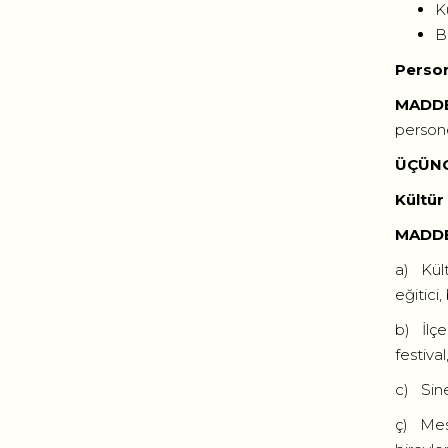
Kü
Bi
Perso
MADDE
persone
ÜÇÜN
Kültür
MADDE
a) Kültü
eğitici,
b) İlçe
festiva
c) Sine
ç) Mesl