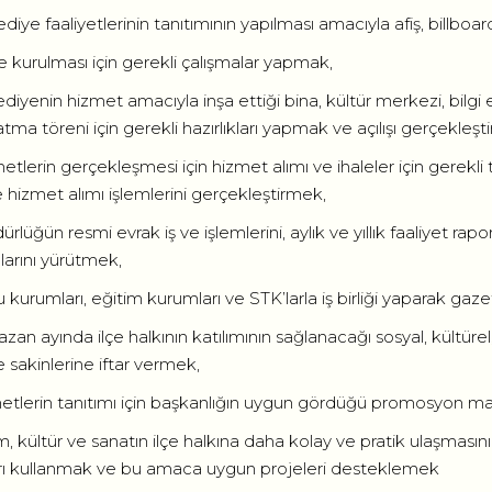
diye faaliyetlerinin tanıtımının yapılması amacıyla afiş, billboar
 kurulması için gerekli çalışmalar yapmak,
diyenin hizmet amacıyla inşa ettiği bina, kültür merkezi, bilgi ev
tma töreni için gerekli hazırlıkları yapmak ve açılışı gerçekleşt
etlerin gerçekleşmesi için hizmet alımı ve ihaleler için gerekl
e hizmet alımı işlemlerini gerçekleştirmek,
rlüğün resmi evrak iş ve işlemlerini, aylık ve yıllık faaliyet rapo
larını yürütmek,
 kurumları, eğitim kurumları ve STK’larla iş birliği yaparak gaze
zan ayında ilçe halkının katılımının sağlanacağı sosyal, kültürel,
 sakinlerine iftar vermek,
etlerin tanıtımı için başkanlığın uygun gördüğü promosyon ma
im, kültür ve sanatın ilçe halkına daha kolay ve pratik ulaşması
arı kullanmak ve bu amaca uygun projeleri desteklemek