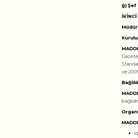
ğ
İKİNC
Müdürl
Kurulu
MADDE
Gazeted
Standar
ve 2009
Bağlılı
MADDE
bağlıdır
Organ
MADDE
İd