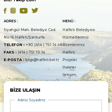
ADRES :
MENÜ :
Siyahgül Mah. Belediye Cad.
Halfeti Belediyesi
No:16 Halfeti/Şanlıurfa
Hizmetlerimiz
TELEFON :
+90 (414 ) 751 14 48
Birimlerimiz
FAKS :
(414 ) 751 10 14
Halfeti
E-POSTA :
bilgi@halfeti.bel.tr
Projeler
İhaleler
İletişim
BİZE ULAŞIN
Adınız Soyadınız