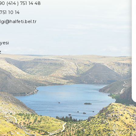
90 (414 ) 751 14 48
 751 10 14
lgi@halfeti.bel.tr
iyesi
z