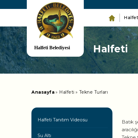
Halfet
Halfeti
Anasayfa
Halfeti
Tekne Turları
Halfeti Tanıtım Videosu
Batık ş
aracılı
Su Altı
Tekne tu