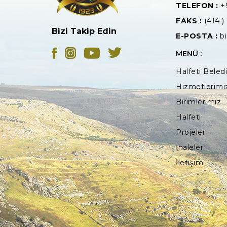
TELEFON :
+
FAKS :
(414 )
Bizi Takip Edin
E-POSTA :
bi
MENÜ :
Halfeti Beled
Hizmetlerimi
Birimlerimiz
Halfeti
Projeler
İhaleler
İletişim