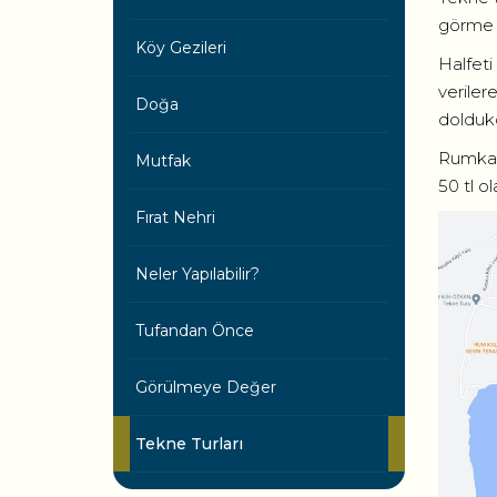
görme 
Köy Gezileri
Halfeti
veriler
Doğa
doldukç
Rumkale
Mutfak
50 tl o
Fırat Nehri
Neler Yapılabilir?
Tufandan Önce
Görülmeye Değer
Tekne Turları