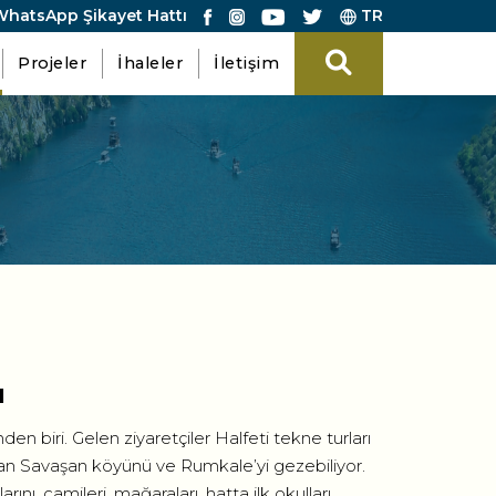
hatsApp Şikayet Hattı
TR
Projeler
İhaleler
İletişim
ı
 biri. Gelen ziyaretçiler Halfeti tekne turları
alan Savaşan köyünü ve Rumkale’yi gezebiliyor.
rını, camileri, mağaraları, hatta ilk okulları