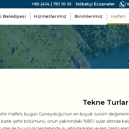
+90 (414 ) 751 10 10
Nöbetçi Eczaneler
W
i Belediyesi
Hizmetlerimiz
Birimlerimiz
Halfeti
Tekne Turlar
ehir Halfeti, bugün Güneydoğu’nun en büyük turizm değerlerinden
ğı batık şehir bölümünü, onun yakınındaki %80’i sular altında k
rları ile bu yol güzergahında su altında kalan evleri, tarım alanla