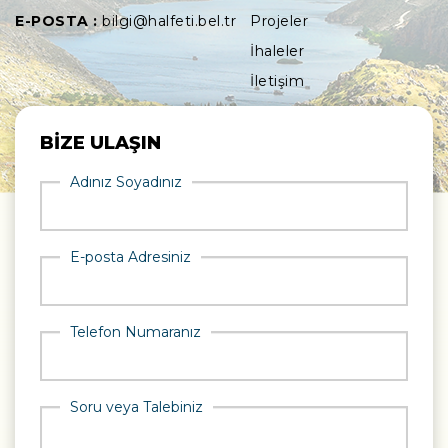
E-POSTA :
bilgi@halfeti.bel.tr
Projeler
İhaleler
İletişim
BİZE ULAŞIN
Adınız Soyadınız
E-posta Adresiniz
Telefon Numaranız
Soru veya Talebiniz