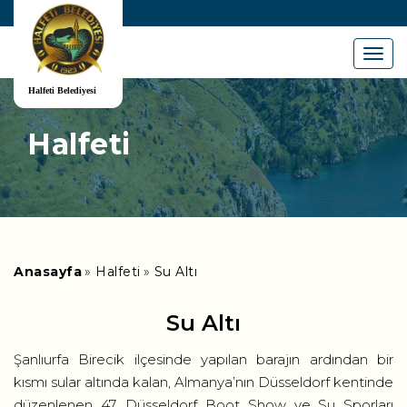
Menu
Halfeti
Anasayfa
Halfeti
Su Altı
Su Altı
Şanlıurfa Birecik ilçesinde yapılan barajın ardından bir
kısmı sular altında kalan, Almanya’nın Düsseldorf kentinde
düzenlenen 47. Düsseldorf Boot Show ve Su Sporları