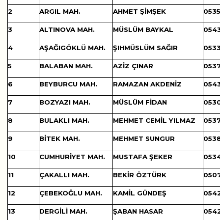
2
ARGIL MAH.
AHMET ŞİMŞEK
0535
3
ALTINOVA MAH.
MÜSLÜM BAYKAL
0543
4
AŞAĞIGÖKLÜ MAH.
ŞIHMÜSLÜM SAĞIR
0533
5
BALABAN MAH.
AZİZ ÇINAR
0537
6
BEYBURCU MAH.
RAMAZAN AKDENİZ
0543
7
BOZYAZI MAH.
MÜSLÜM FİDAN
0530
8
BULAKLI MAH.
MEHMET CEMİL YILMAZ
0537
9
BİTEK MAH.
MEHMET SUNGUR
0538
10
CUMHURİYET MAH.
MUSTAFA ŞEKER
0534
11
ÇAKALLI MAH.
BEKİR ÖZTÜRK
0507
12
ÇEBEKOĞLU MAH.
KAMİL GÜNDEŞ
0542
13
DERGİLİ MAH.
ŞABAN HASAR
0542