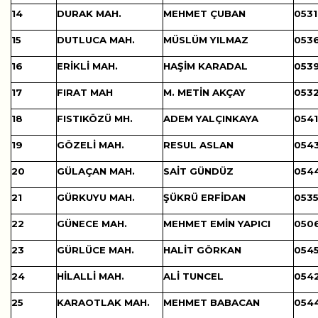
14
DURAK MAH.
MEHMET ÇUBAN
0531
15
DUTLUCA MAH.
MÜSLÜM YILMAZ
0536
16
ERİKLİ MAH.
HAŞİM KARADAL
0539
17
FIRAT MAH
M. METİN AKÇAY
0532
18
FISTIKÖZÜ MH.
ADEM YALÇINKAYA
0541
19
GÖZELİ MAH.
RESUL ASLAN
0543
20
GÜLAÇAN MAH.
SAİT GÜNDÜZ
0544
21
GÜRKUYU MAH.
ŞÜKRÜ ERFİDAN
0535
22
GÜNECE MAH.
MEHMET EMİN YAPICI
0506
23
GÜRLÜCE MAH.
HALİT GÖRKAN
0545
24
HİLALLİ MAH.
ALİ TUNCEL
0542
25
KARAOTLAK MAH.
MEHMET BABACAN
0544