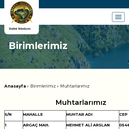
Menu
Birimlerimiz
Anasayfa
Birimlerimiz
Muhtarlarımız
Muhtarlarımız
S/N
MAHALLE
MUHTAR ADI
CEP
1
ARGAÇ MAH.
MEHMET ALİ ARSLAN
0546