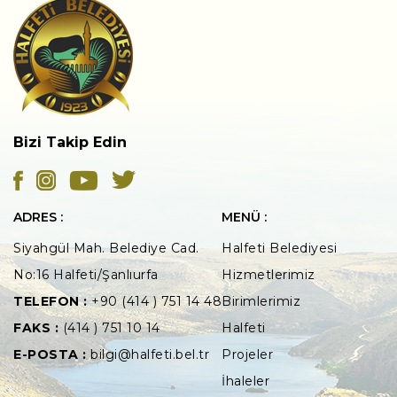
Bizi Takip Edin
ADRES :
MENÜ :
Siyahgül Mah. Belediye Cad.
Halfeti Belediyesi
No:16 Halfeti/Şanlıurfa
Hizmetlerimiz
TELEFON :
+90 (414 ) 751 14 48
Birimlerimiz
FAKS :
(414 ) 751 10 14
Halfeti
E-POSTA :
bilgi@halfeti.bel.tr
Projeler
İhaleler