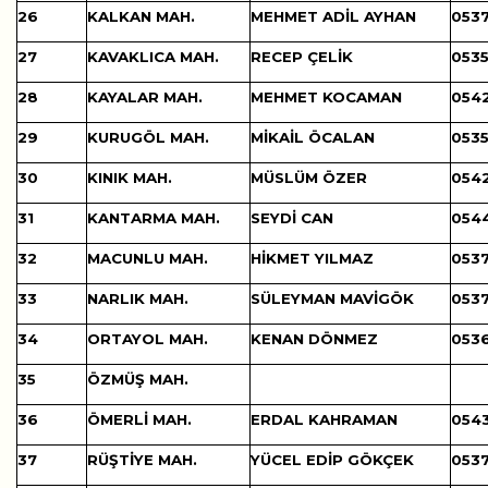
26
KALKAN MAH.
MEHMET ADİL AYHAN
0537
27
KAVAKLICA MAH.
RECEP ÇELİK
0535
28
KAYALAR MAH.
MEHMET KOCAMAN
0542
29
KURUGÖL MAH.
MİKAİL ÖCALAN
0535
30
KINIK MAH.
MÜSLÜM ÖZER
0542
31
KANTARMA MAH.
SEYDİ CAN
0544
32
MACUNLU MAH.
HİKMET YILMAZ
0537
33
NARLIK MAH.
SÜLEYMAN MAVİGÖK
0537
34
ORTAYOL MAH.
KENAN DÖNMEZ
0536
35
ÖZMÜŞ MAH.
36
ÖMERLİ MAH.
ERDAL KAHRAMAN
0543
37
RÜŞTİYE MAH.
YÜCEL EDİP GÖKÇEK
0537