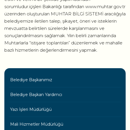
sorumludur.içişleri Bakanlığı tarafından www.muhtar.gov.tr
üzerinden oluşturulan MUHTAR BİLGİ SİSTEMİ aracılığıyla
belediyemize iletilen talep, şikayet, öneri ve isteklerin
mevzuatta belirtilen sürelerde karşılanmasını ve
sonuçlandırılmasını sağlamak. Yılın belirli zamanlarında
Muhtarlarla “istişare toplantıları” düzenlemek ve mahalle
bazlı hizmetlerin değerlendirmesini yapmak.
Belediye Başkanımız
Belediye Başkan Yardımcı
Yazı İşleri Müdürlüğü
Mali Hizmetler Müdürlüğü