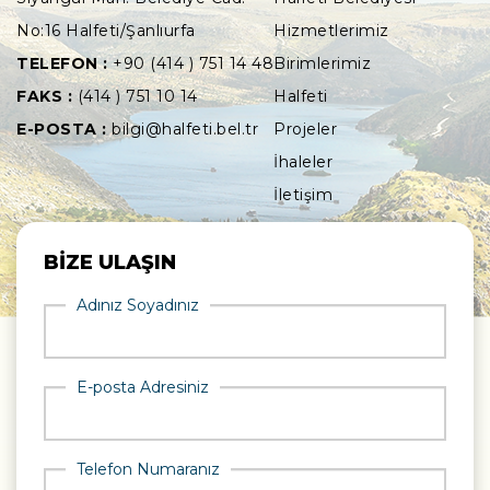
No:16 Halfeti/Şanlıurfa
Hizmetlerimiz
TELEFON :
+90 (414 ) 751 14 48
Birimlerimiz
FAKS :
(414 ) 751 10 14
Halfeti
E-POSTA :
bilgi@halfeti.bel.tr
Projeler
İhaleler
İletişim
BİZE ULAŞIN
Adınız Soyadınız
E-posta Adresiniz
Telefon Numaranız